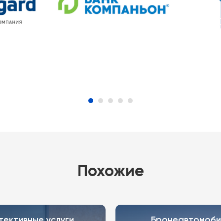
Похожие
тективные услуги
Бронеавтомоби