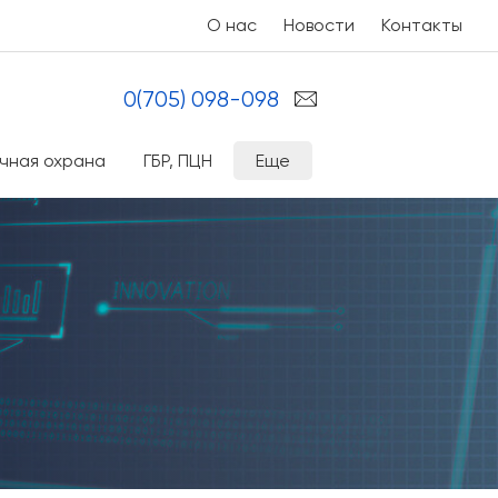
О нас
Новости
Контакты
0(705) 098-098
чная охрана
ГБР, ПЦН
Еще