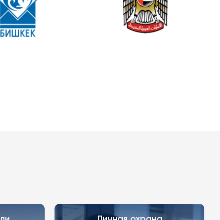
ли
Личная охрана